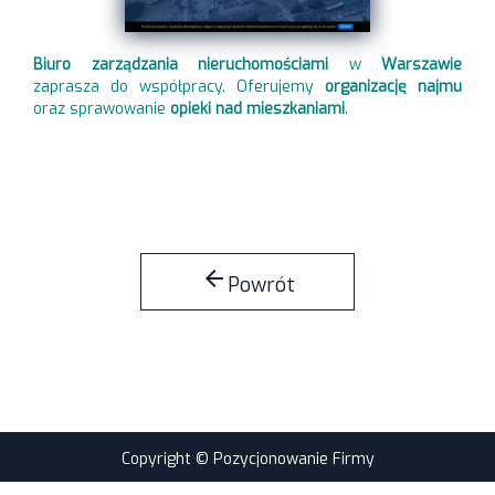
Biuro zarządzania nieruchomościami
w
Warszawie
zaprasza do współpracy. Oferujemy
organizację
najmu
oraz sprawowanie
opieki
nad
mieszkaniami
.
arrow_back
Powrót
Copyright © Pozycjonowanie Firmy